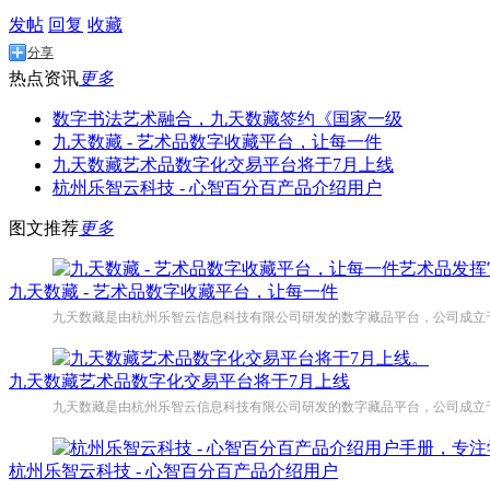
发帖
回复
收藏
分享
热点资讯
更多
数字书法艺术融合，九天数藏签约《国家一级
九天数藏 - 艺术品数字收藏平台，让每一件
九天数藏艺术品数字化交易平台将于7月上线
杭州乐智云科技 - 心智百分百产品介绍用户
图文推荐
更多
九天数藏 - 艺术品数字收藏平台，让每一件
九天数藏是由杭州乐智云信息科技有限公司研发的数字藏品平台，公司成立于2
九天数藏艺术品数字化交易平台将于7月上线
九天数藏是由杭州乐智云信息科技有限公司研发的数字藏品平台，公司成立于2
杭州乐智云科技 - 心智百分百产品介绍用户